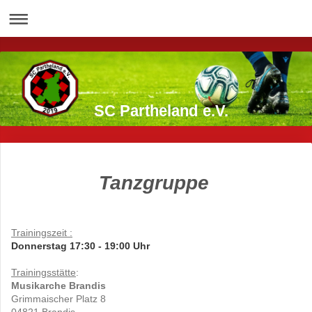
SC Partheland e.V.
Tanzgruppe
Trainingszeit :
Donnerstag 17:30 - 19:00 Uhr
Trainingsstätte
:
Musikarche Brandis
Grimmaischer Platz 8
04821 Brandis