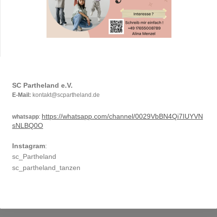
SC Partheland e.V.
E-Mail:
kontakt@scpartheland.de
https://whatsapp.com/channel/0029VbBN4Qi7IUYVN
whatsapp
:
sNLBQ0O
Instagram
:
sc_Partheland
sc_p
arthelan
d_tanzen